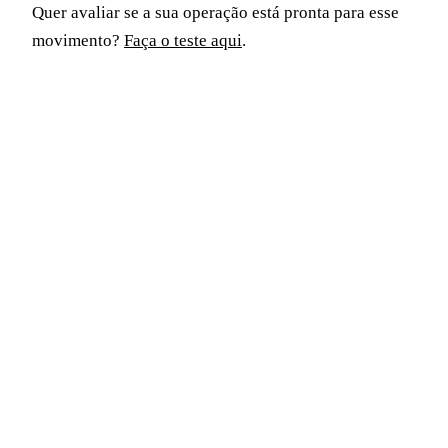
Quer avaliar se a sua operação está pronta para esse
movimento?
Faça o teste aqui
.
MATERIAL GRATUITO
E-book: Antes de digitalizar,
entenda o problema
Os cinco pontos que qualquer gestor precisa entender
antes de assinar contrato com qualquer plataforma: a
oportunidade real do B2B digital, por que o modelo
B2C não serve, e como envolver o time de vendas
desde o início.
Baixar gratuitamente