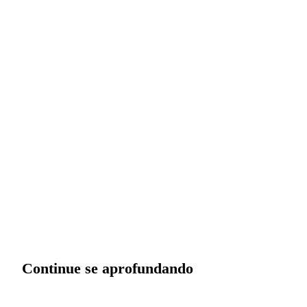
Quer aplicar isso na sua operação?
A gente começa entendendo o seu negócio — não vendendo
sistema.
Conversar sobre minha operação
Continue se aprofundando
ARTIGO