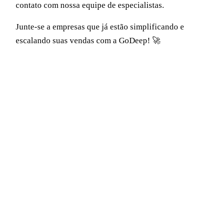
contato com nossa equipe de especialistas.
Junte-se a empresas que já estão simplificando e
escalando suas vendas com a GoDeep! 🚀
MATERIAL GRATUITO
E-book: Antes de digitalizar,
entenda o problema
Os cinco pontos que qualquer gestor precisa entender
antes de assinar contrato com qualquer plataforma: a
oportunidade real do B2B digital, por que o modelo
B2C não serve, e como envolver o time de vendas
desde o início.
Baixar gratuitamente