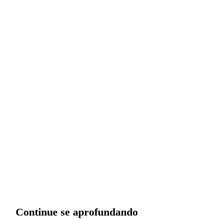
Quer aplicar isso na sua operação?
A gente começa entendendo o seu negócio — não vendendo
sistema.
Conversar sobre minha operação
Continue se aprofundando