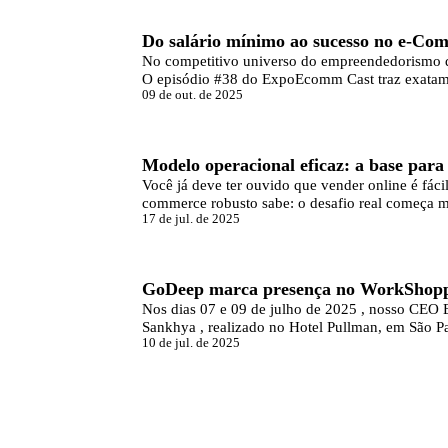
ARTIGO
Do salário mínimo ao sucesso no e-Co
No competitivo universo do empreendedorismo dig
O episódio #38 do ExpoEcomm Cast traz exatament
09 de out. de 2025
ARTIGO
Modelo operacional eficaz: a base par
Você já deve ter ouvido que vender online é fáci
commerce robusto sabe: o desafio real começa 
17 de jul. de 2025
ARTIGO
GoDeep marca presença no WorkShopp
Nos dias 07 e 09 de julho de 2025 , nosso CEO 
Sankhya , realizado no Hotel Pullman, em São P
10 de jul. de 2025