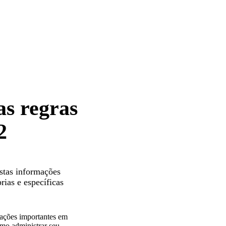
bre minha operação
as regras
2
stas informações
ias e específicas
rmações importantes em
mo administrar seu