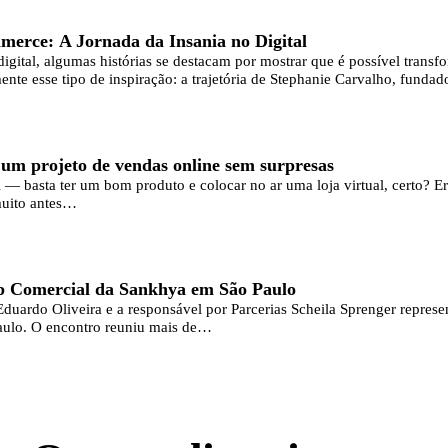
mmerce: A Jornada da Insania no Digital
ital, algumas histórias se destacam por mostrar que é possível transf
e esse tipo de inspiração: a trajetória de Stephanie Carvalho, fundad
a um projeto de vendas online sem surpresas
l — basta ter um bom produto e colocar no ar uma loja virtual, certo? Er
muito antes…
 Comercial da Sankhya em São Paulo
Eduardo Oliveira e a responsável por Parcerias Scheila Sprenger rep
aulo. O encontro reuniu mais de…