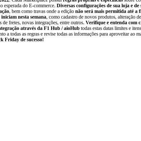
 tão esperada do E-commerce.
Diversas configurações de sua loja e d
ração
, bem como travas onde a edição
não será mais permitida até a 
á iniciam nesta semana
, como cadastro de novos produtos, alteração d
s de fretes, novas integrações, entre outros.
Verifique e entenda com 
ntegração através da F1 Hub / aioHub
todas estas datas limites e iten
nto a todas as regras e revise todas as informações para aproveitar ao 
k Friday de sucesso!
UITO
tes de digitalizar, entenda o problem
qualquer gestor precisa entender antes de assinar contrato com qualquer
 B2B digital, por que o modelo B2C não serve, e como envolver o tim
amente