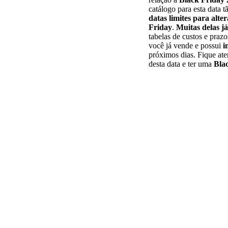
catálogo para esta data
datas limites para alte
Friday
.
Muitas delas j
tabelas de custos e prazo
você já vende e possui
i
próximos dias. Fique ate
desta data e ter uma
Blac
MATERIAL GRAT
E-book: An
Os cinco pontos que 
oportunidade real do
início.
Baixar gratuit