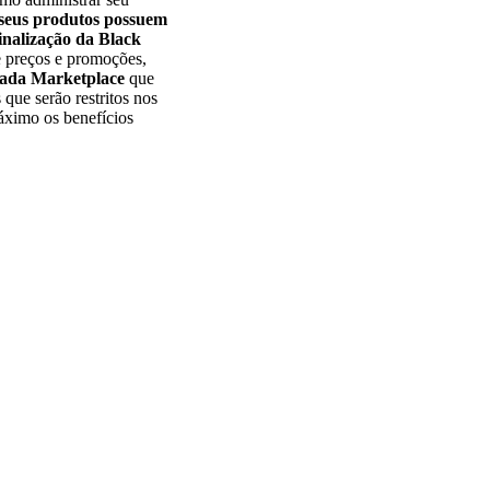
e seus produtos possuem
finalização da Black
e preços e promoções,
cada Marketplace
que
s que serão restritos nos
máximo os benefícios
a
 plataforma: a
e de vendas desde o