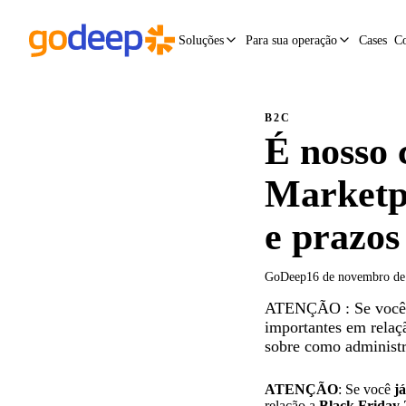
Soluções
Para sua operação
Cases
C
B2C
É nosso 
Marketpl
e prazos
GoDeep
16 de novembro de
ATENÇÃO : Se você já
importantes em relaç
sobre como administr
ATENÇÃO
: Se você
j
relação a
Black Friday 