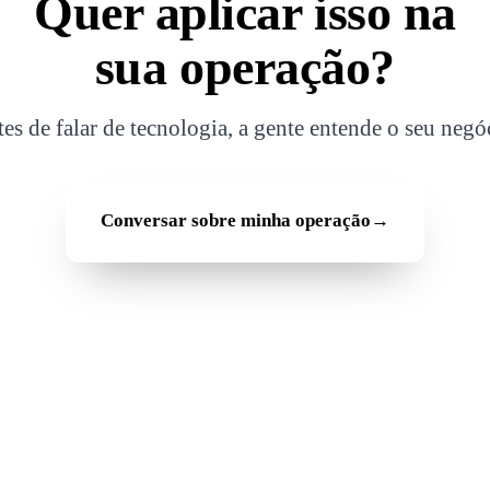
Quer aplicar isso na
sua operação?
es de falar de tecnologia, a gente entende o seu negó
Conversar sobre minha operação
→
Empresa
Conhecimento e 
Quem somos
Blog
Metodologia BXT
E-books e Guias
4 pilares
Webinars
Time GoDeep
Conteúdos para Dist
es
Tecnologia e segurança
Conteúdos para Indú