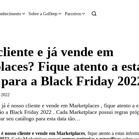
onhecimento
Sobre a GoDeep
Parceiros
Conversar so
cliente e já vende em
aces? Fique atento a est
 para a Black Friday 202
 2022
 é nosso cliente e vende em Marketplaces , fique atento a e
ão a Black Friday 2022 . Cada Marketplace possui regras própr
ar seu catálogo para esta data tão…
á é nosso cliente e vende em Marketplaces
, fique atento a estas info
2022
. Cada Marketplace possui
regras próprias e específicas
sobre co