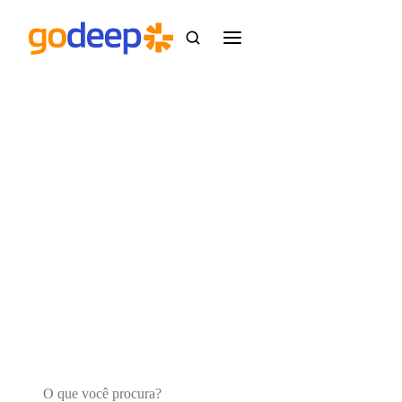
404
Essa página saiu para fazer uma
venda.
O endereço que você tentou acessar não existe ou
mudou de lugar. Vamos te colocar de volta no
caminho.
Buscar no site
Buscar